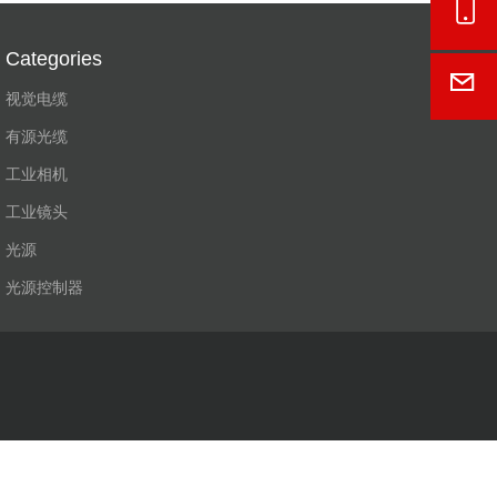
Onl
Categories
E-M
视觉电缆
有源光缆
工业相机
工业镜头
光源
光源控制器