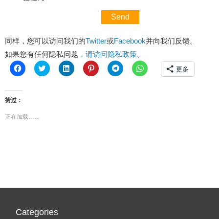
同样，您可以访问我们的
Twitter
或
Facebook
并向我们反馈。
如果您有任何隐私问题
，请访问隐私政策
。
点
点
点
点
点
点
更多
击
击
击
击
击
击
分
分
分
分
分
分
享
享
享
享
享
享
到
到
到
到
到
到
Facebook
Twitter（在
LinkedIn（在
Pinterest（在
Telegram（在
WhatsApp（在
赞过：
（在
新
新
新
新
新
新
窗
窗
窗
窗
窗
正在加载……
窗
口
口
口
口
口
口
中
中
中
中
中
中
打
打
打
打
打
打
开）
开）
开）
开）
开）
开）
Categories